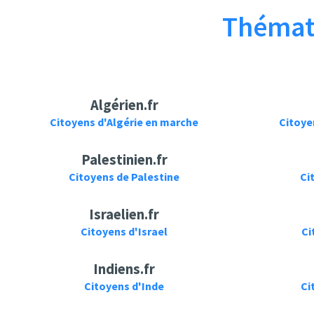
Thémati
Patriote marocaine
Alrima Officiel
Idriss Aberkane :'le
Alrima - TAHIA
sahara occidental
MAGHREB
est Marocain'
Algérien.fr
Citoyens d'Algérie en marche
Citoye
Palestinien.fr
Citoyens de Palestine
Ci
ProviSound
Marocain
FIEGTA - Wahiyani |
Der KOBOLD RAMBO
Israelien.fr
فيجطا وحيني
| Marocain
Citoyens d'Israel
Ci
Indiens.fr
Citoyens d'Inde
Ci
fifi rouge à lèvres
Les nouveaux harkis