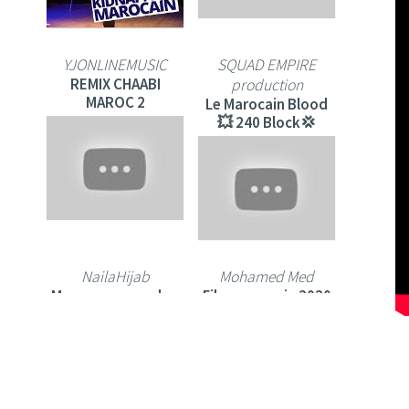
YJONLINEMUSIC
SQUAD EMPIRE
REMIX CHAABI
production
MAROC 2
Le Marocain Blood
💥 240 Block💢
NailaHijab
Mohamed Med
Mon nouveau salon
Film marocain 2020
marocain moderne !
Aziz dadas HD et
complet